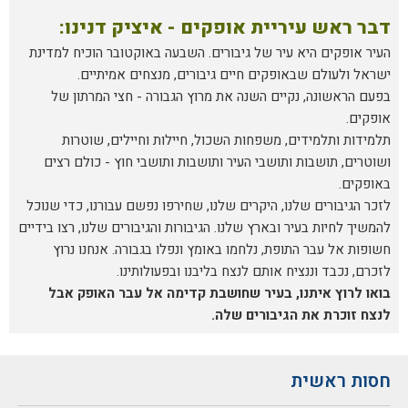
דבר ראש עיריית אופקים - איציק דנינו:
העיר אופקים היא עיר של גיבורים. השבעה באוקטובר הוכיח למדינת
ישראל ולעולם שבאופקים חיים גיבורים, מנצחים אמיתיים.
בפעם הראשונה, נקיים השנה את מרוץ הגבורה - חצי המרתון של
אופקים.
תלמידות ותלמידים, משפחות השכול, חיילות וחיילים, שוטרות
ושוטרים, תושבות ותושבי העיר ותושבות ותושבי חוץ - כולם רצים
באופקים.
לזכר הגיבורים שלנו, היקרים שלנו, שחירפו נפשם עבורנו, כדי שנוכל
להמשיך לחיות בעיר ובארץ שלנו. הגיבורות והגיבורים שלנו, רצו בידיים
חשופות אל עבר התופת, נלחמו באומץ ונפלו בגבורה. אנחנו נרוץ
לזכרם, נכבד וננציח אותם לנצח בליבנו ובפעולותינו.
בואו לרוץ איתנו, בעיר שחושבת קדימה אל עבר האופק אבל
לנצח זוכרת את הגיבורים שלה.
חסות ראשית